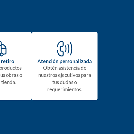
 retiro
Atención personalizada
 productos
Obtén asistencia de
tus obras o
nuestros ejecutivos para
 tienda.
tus dudas o
requerimientos.