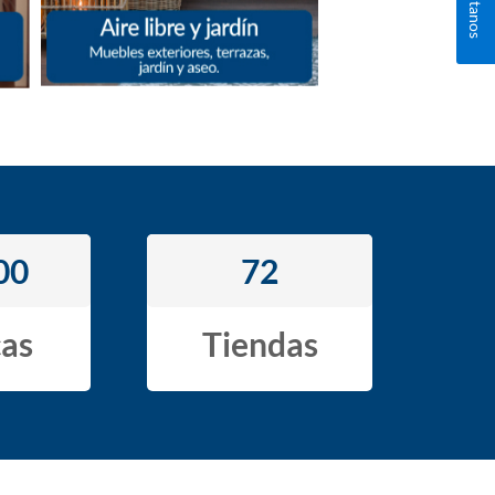
00
72
as
Tiendas